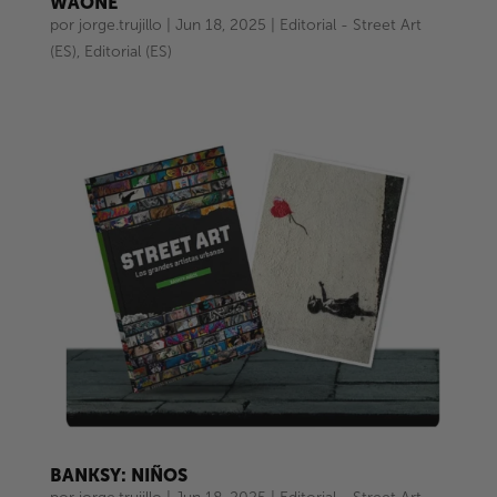
WAONE
por
jorge.trujillo
|
Jun 18, 2025
|
Editorial - Street Art
(ES)
,
Editorial (ES)
BANKSY: NIÑOS