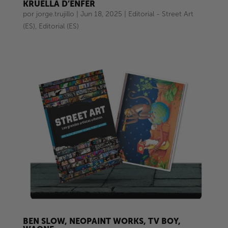
KRUELLA D’ENFER
por
jorge.trujillo
|
Jun 18, 2025
|
Editorial - Street Art
(ES)
,
Editorial (ES)
BEN SLOW, NEOPAINT WORKS, TV BOY,