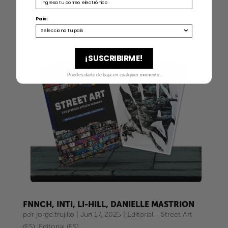
(ES)
,
Editorial (ES)
País:
¡SUSCRIBIRME!
Puedes darte de baja en cualquier momento.
FNNCH, INTI, LI-HILL, DANIELLE MASTRION
por
jorge.trujillo
|
Jun 17, 2025
|
Editorial - Street Art
(ES)
,
Editorial (ES)