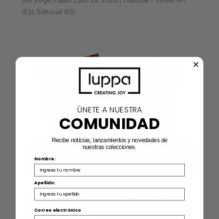
por
jorge.trujillo
|
Jun 18, 2025
|
Editorial - Street Art
(ES)
,
Editorial (ES)
ÚNETE A NUESTRA
COMUNIDAD
Recibe noticias, lanzamientos y novedades de
nuestras colecciones.
Nombre:
Apellido:
PHLEGM, NATALIA RAK, ROYYAL DOG, KIKI
SKIPI
Correo electrónico
por
jorge.trujillo
|
Jun 17, 2025
|
Editorial - Street Art