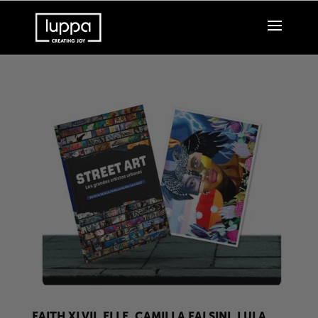
FAITH XLVII, ELLE, CAMILLA FALSINI, LULA