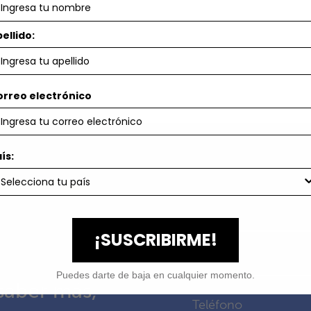
ellido:
orreo electrónico
ís:
¡SUSCRIBIRME!
Puedes darte de baja en cualquier momento.
 saber más,