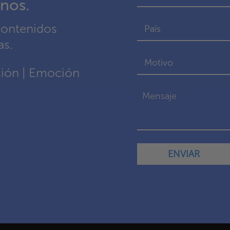
nos.
contenidos
as.
rsión | Emoción