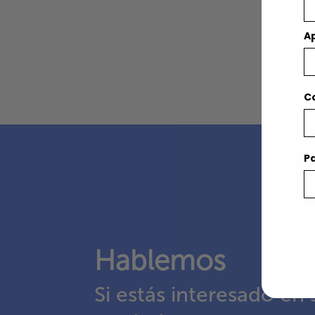
Ap
C
Pa
Hablemos
Si estás interesado en