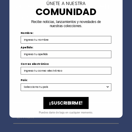
ÚNETE A NUESTRA
saber más, no dudes en
COMUNIDAD
contactarnos.
Recibe noticias, lanzamientos y novedades de
nuestras colecciones.
Desarrollamos productos y
Nombre:
contenidos únicos para distintas
industrias.
Apellido:
Originalidad | Afición | Diversión
Correo electrónico
| Emoción
País:
¡SUSCRIBIRME!
Puedes darte de baja en cualquier momento.