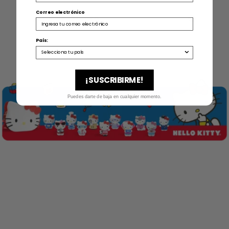
Correo electrónico
Alça de Ombro
País:
¡SUSCRIBIRME!
Puedes darte de baja en cualquier momento.