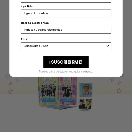
Apellido:
Bandas:
Correo electrónico
País:
¡SUSCRIBIRME!
Puedes darte de baja en cualquier momento.