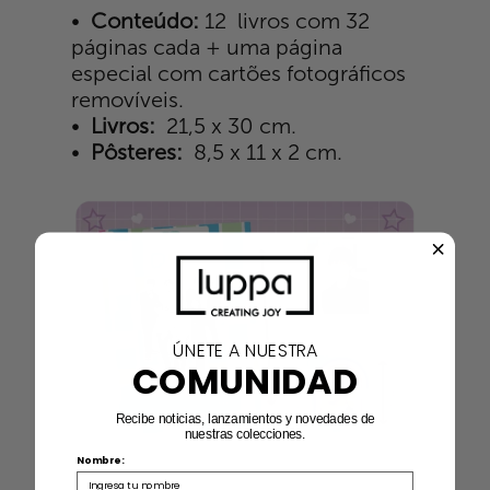
•
Conteúdo:
12
livros com 32
páginas cada + uma página
especial com cartões fotográficos
removíveis.
•
Livros:
21,5 x 30 cm.
•
Pôsteres:
8,5 x 11 x 2 cm.
ÚNETE A NUESTRA
COMUNIDAD
Recibe noticias, lanzamientos y novedades de
nuestras colecciones.
Nombre: